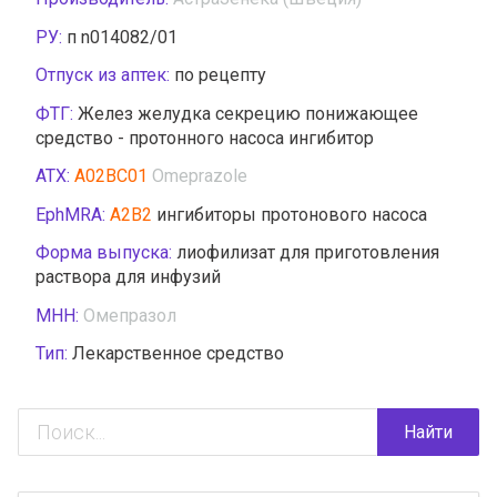
РУ:
п n014082/01
Отпуск из аптек:
по рецепту
ФТГ:
Желез желудка секрецию понижающее
средство - протонного насоса ингибитор
АТХ:
A02BC01
Omeprazole
EphMRA:
A2B2
ингибиторы протонового насоса
Форма выпуска:
лиофилизат для приготовления
раствора для инфузий
МНН:
Омепразол
Тип:
Лекарственное средство
Найти