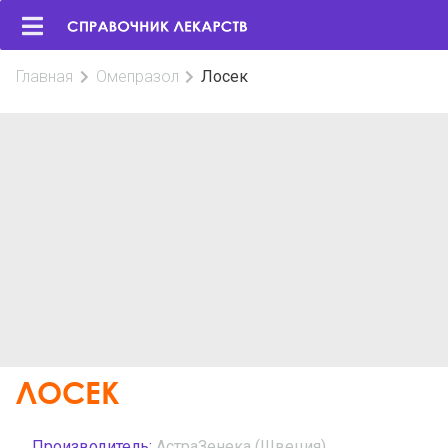
Главная
Омепразол
Лосек
ЛОСЕК
Производитель:
АстраЗенека (Швеция)