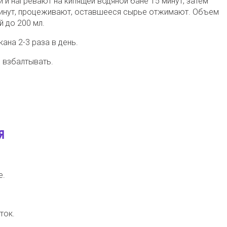
 и нагревают на кипящей водяной бане 15 минут, затем
инут, процеживают,
оставшееся сырье отжимают. Объем
 до 200 мл.
ана 2-3 раза в день.
 взбалтывать.
Я
е.
ток.