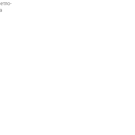
етло-
а