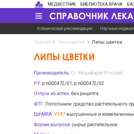
МЕДВЕСТНИК
БИБЛИОТЕКА ВРАЧА
БА
Клинические рекомендации
Научные издани
Главная
Липы цветки
Липы цветки
ЛИПЫ ЦВЕТКИ
Производитель:
Ст-Медифарм (Россия)
РУ:
р n000472/01, р n000472/02
Отпуск из аптек:
без рецепта
ФТГ:
Потогонное средство растительного п
EphMRA:
V3X7
высушенные и измельченные 
Форма выпуска:
сырье растительное