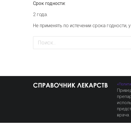
Срок годности:
2 года.
Не применять по истечении срока годности, 
«Полити
Приве
препа
испол
предст
врача.
Продолжая использовать наш сайт, вы дает