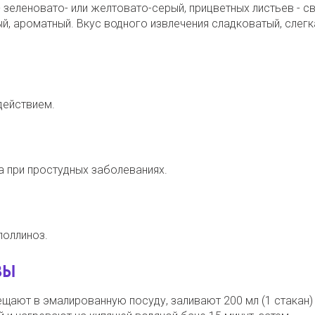
зеленовато- или желтовато-серый, прицветных листьев - св
й, ароматный. Вкус водного извлечения сладковатый, слегк
действием.
а при простудных заболеваниях.
поллиноз.
ЗЫ
ещают в эмалированную посуду, заливают 200 мл (1 стакан)