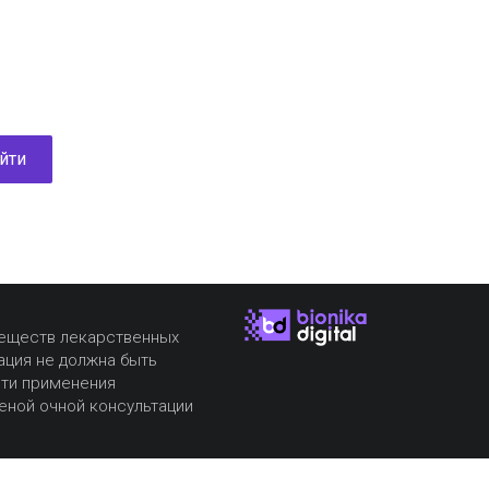
йти
веществ лекарственных
ация не должна быть
сти применения
еной очной консультации
вают