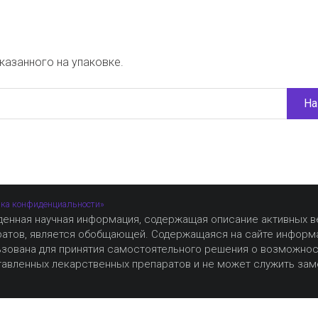
указанного на упаковке.
На
ка конфиденциальности»
денная научная информация, содержащая описание активных 
ратов, является обобщающей. Содержащаяся на сайте информ
ьзована для принятия самостоятельного решения о возможно
авленных лекарственных препаратов и не может служить зам
е согласие на обработку файлов cookie, которые обеспечи