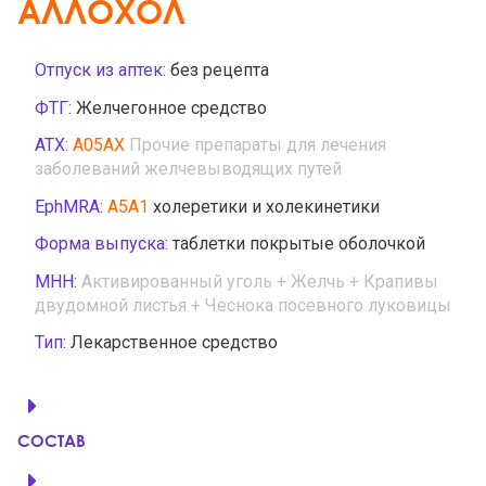
АЛЛОХОЛ
Отпуск из аптек:
без рецепта
ФТГ:
Желчегонное средство
АТХ:
A05AX
Прочие препараты для лечения
заболеваний желчевыводящих путей
EphMRA:
A5A1
холеретики и холекинетики
Форма выпуска:
таблетки покрытые оболочкой
МНН:
Активированный уголь + Желчь + Крапивы
двудомной листья + Чеснока посевного луковицы
Тип:
Лекарственное средство
СОСТАВ