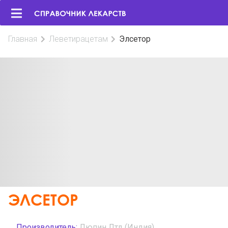
Главная
Леветирацетам
Элсетор
ЭЛСЕТОР
Производитель:
Люпин Лтд (Индия)