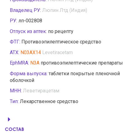
Владелец РУ:
Люпин Лтд (Индия)
РУ:
лп-002808
Отпуск из аптек:
по рецепту
ФТГ:
Противоэпилептическое средство
АТХ:
N03AX14
Levetiracetam
EphMRA:
N3A
противоэпилептические препараты
Форма выпуска:
таблетки покрытые пленочной
оболочкой
МНН:
Леветирацетам
Тип:
Лекарственное средство
СОСТАВ