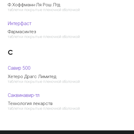
Ф.Хоффманн-Ля Рош Лтд
таблетки покрытые пленочной оболочкой
Интерфаст
Фармасинтез
таблетки покрытые пленочной оболочкой
С
Савир 500
Хетеро Драгс Лимитед
таблетки покрытые пленочной оболочкой
Саквинавир-тл
Технология лекарств
таблетки покрытые пленочной оболочкой