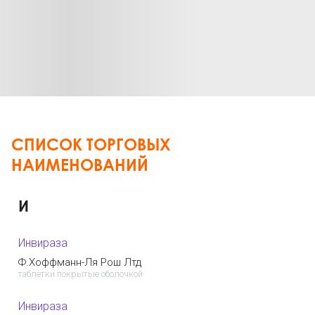
СПИСОК ТОРГОВЫХ
НАИМЕНОВАНИЙ
И
Инвираза
Ф.Хоффманн-Ля Рош Лтд
таблетки покрытые оболочкой
Инвираза