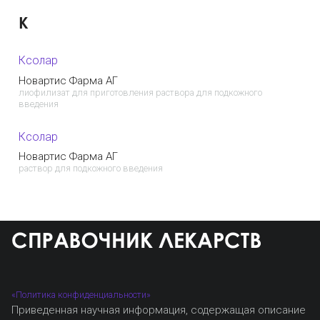
К
Ксолар
Новартис Фарма АГ
лиофилизат для приготовления раствора для подкожного
введения
Ксолар
Новартис Фарма АГ
раствор для подкожного введения
«Политика конфиденциальности»
Приведенная научная информация, содержащая описание