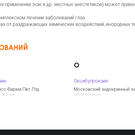
е применение (как и др. местных анестетиков) может приве
омплексном лечении заболеваний глаз.
аз от раздражающих химических воздействий, инородных те
НОВАНИЙ
О
аин
Оксибупрокаин
исс Фарма Пвт Лтд
Московский эндокринный з
 глазные
капли глазные