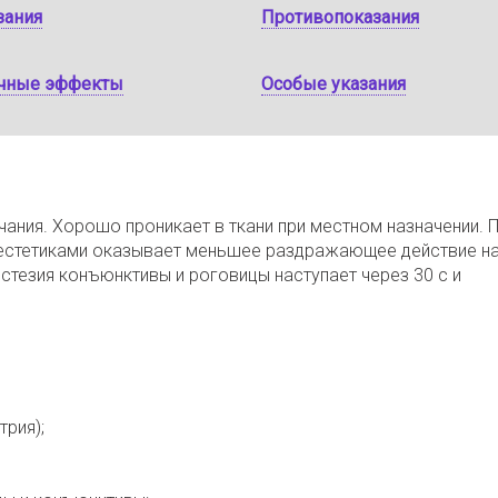
зания
Противопоказания
чные эффекты
Особые указания
чания. Хорошо проникает в ткани при местном назначении. 
нестетиками оказывает меньшее раздражающее действие н
стезия конъюнктивы и роговицы наступает через 30 с и
рия);