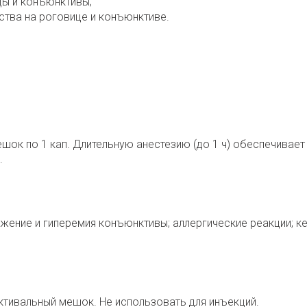
цы и конъюнктивы;
тва на роговице и конъюнктиве.
ок по 1 кап. Длительную анестезию (до 1 ч) обеспечивает 
.
ение и гиперемия конъюнктивы; аллергические реакции; ке
ктивальный мешок. Не использовать для инъекций.