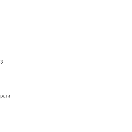
3-
ратит