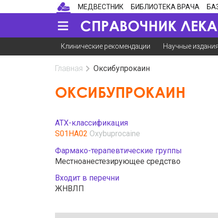
МЕДВЕСТНИК
БИБЛИОТЕКА ВРАЧА
БА
Клинические рекомендации
Научные издани
Главная
Оксибупрокаин
ОКСИБУПРОКАИН
АТХ-классификация
S01HA02
Oxybuprocaine
Фармако-терапевтические группы
Местноанестезирующее средство
Входит в перечни
ЖНВЛП