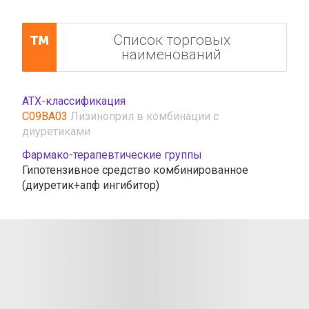
Список торговых
наименований
АТХ-классификация
C09BA03
Лизиноприл в комбинации с
диуретиками
Фармако-терапевтические группы
Гипотензивное средство комбинированное
(диуретик+апф ингибитор)