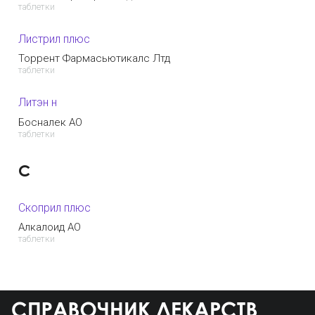
таблетки
Листрил плюс
Торрент Фармасьютикалс Лтд
таблетки
Литэн н
Босналек АО
таблетки
С
Скоприл плюс
Алкалоид АО
таблетки