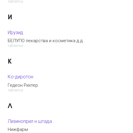
таблетки
И
Ирузид
БЕЛУПО лекарства и косметика д.д.
таблетки
К
Ко-диротон
Гедеон Рихтер
таблетки
Л
Лизиноприл н штада
Нижфарм