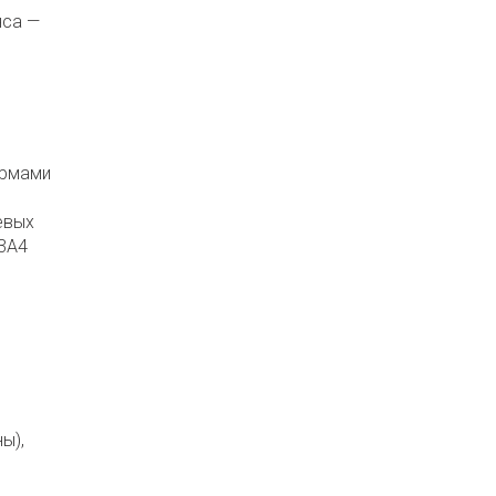
нса —
ормами
евых
3A4
ы),