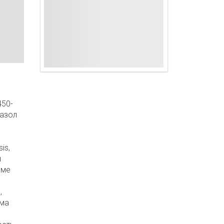
450-
азол
is,
и
еме
,
ема