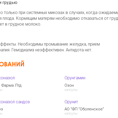
и грудью
 только при системных микозах в случаях, когда ожидаем
 плода. Кормящим матерям необходимо отказаться от гру
ет в грудное молоко.
эффекты. Необходимы промывание желудка, прием
апия. Гемодиализ неэффективен. Антидота нет.
НОВАНИЙ
коназол
Орунгамин
н Фарма Лтд
Озон
лы
капсулы
коназол сандоз
Орунит
оз
AO "ФП "Оболенское"
лы
капсулы