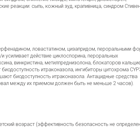
кие реакции: сыпь, кожный зуд, крапивница, синдром Стиве
ерфенадином, ловастатином, цизапридом, пероральными ф
/и усиливает действие циклоспорина, пероральных
ксина,
винкристина, метилпреднизолона, блокаторов кальци
 биодоступность итраконазола, ингибиторы цитохрома CYP
ышают биодоступность итраконазола. Антацидные средства
вал между их приемом должен быть не меньше 2 часов).
детский возраст (эффективность безопасность не определен