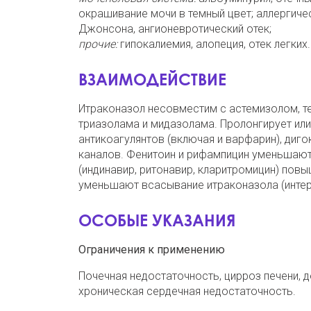
окрашивание мочи в темный цвет; аллергичес
Джонсона, ангионевротический отек;
прочие:
гипокалиемия, алопеция, отек легких.
ВЗАИМОДЕЙСТВИЕ
Итраконазол несовместим с
астемизолом, т
триазолама и мидазолама. Пролонгирует или
антикоагулянтов (включая и
варфарин),
диго
каналов. Фенитоин и рифампицин уменьшают
(индинавир, ритонавир, кларитромицин) пов
уменьшают всасывание итраконазола (интер
ОСОБЫЕ УКАЗАНИЯ
Ограничения к применению
Почечная недостаточность, цирроз печени, 
хроническая сердечная недостаточность.