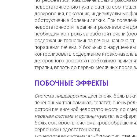
потребоваться повышение дозы итраконазол
недостаточностью нужна оценка соотношени
дозирования, показания, индивидуальные фа
обструктивные болезни легких. При появлен
недостаточности терапия итраконазолом до
необходим контроль за работой печени (ос
содержании трансаминаз печени назначают,
поражения печени. У больных с нарушением
контролировать содержание итраконазола в
детородного возраста необходимо применят
терапии, вплоть до первых месячных после 
ПОБОЧНЫЕ ЭФФЕКТЫ
Система пищеварения:
диспепсия, боль в жив
печеночных трансаминаз, гепатит, очень ред
острой печеночной недостаточности со сме
нервная система и органы чувств:
периферич
боль, сонливость; система кровообращения:
сердечной недостаточности;
мочеполовая система:
альбуминурия, отечны