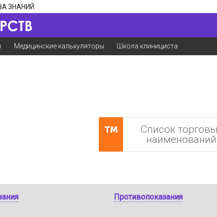
ЗА ЗНАНИЙ
я
Медицинские калькуляторы
Школа клинициста
Список торгов
наименований
зания
Противопоказания