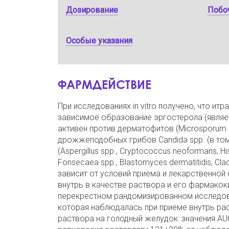
Дозирование
Побо
Особые указания
ФАРМДЕЙСТВИЕ
При исследованиях in vitro получено, что и
зависимое образование эргостерола (явля
активен против дерматофитов (Microsporum sp
дрожжеподобных грибов Candida spp. (в том чи
(Aspergillus spp., Cryptococcus neoformans, His
Fonsecaea spp., Blastomyces dermatitidis, C
зависит от условий приема и лекарственно
внутрь в качестве раствора и его фармакок
перекрестном рандомизированном исследова
которая наблюдалась при приеме внутрь ра
раствора на голодный желудок: значения A