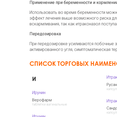
Применение при беременности и кормлени
Использовать во время беременности можно
эффект лечения выше возможного риска для
вскармливания, так как итраконазол поступа
Передозировка
При передозировке усиливаются побочные 
активированного угля, симптоматическая тер
СПИСОК ТОРГОВЫХ НАИМЕ
Итра
И
Руса
капсу
Ирунин
Верофарм
Итра
таблетки вагинальные
Санд
капсу
Ирунин