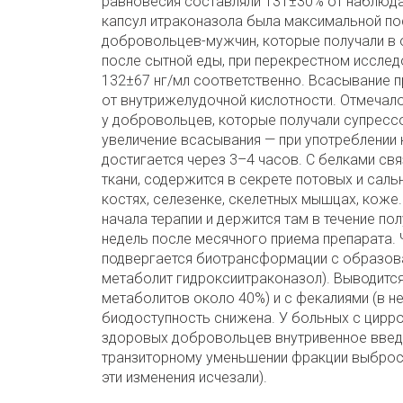
равновесия составляли 131±30% от наблюда
капсул итраконазола была максимальной пос
добровольцев-мужчин, которые получали в о
после сытной еды, при перекрестном исслед
132±67 нг/мл соответственно. Всасывание п
от внутрижелудочной кислотности. Отмечал
у добровольцев, которые получали супрессо
увеличение всасывания — при употреблении 
достигается через 3–4 часов. С белками свя
ткани, содержится в секрете потовых и сальн
костях, селезенке, скелетных мышцах, коже
начала терапии и держится там в течение по
недель после месячного приема препарата. 
подвергается биотрансформации с образова
метаболит гидроксиитраконазол). Выводится
метаболитов около 40%) и с фекалиями (в н
биодоступность снижена. У больных с цирро
здоровых добровольцев внутривенное введе
транзиторному уменьшении фракции выброса
эти изменения исчезали).