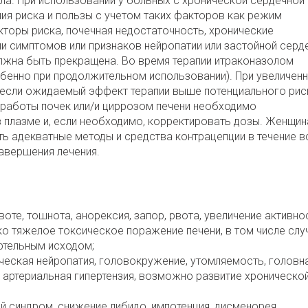
а. При использовании у больных с хронической сердечной
я риска и пользы с учетом таких факторов как режим
кторы риска, почечная недостаточность, хронические
ии симптомов или признаков нейропатии или застойной серд
лжна быть прекращена. Во время терапии итраконазолом
обенно при продолжительном использовании). При увеличен
 если ожидаемый эффект терапии выше потенциального рис
 работы почек или/и циррозом печени необходимо
 плазме и, если необходимо, корректировать дозы. Женщи
ь адекватные методы и средства контрацепции в течение в
завершения лечения.
оте, тошнота, анорексия, запор, рвота, увеличение активно
ко тяжелое токсическое поражение печени, в том числе слу
ртельным исходом;
еская нейропатия, головокружение, утомляемость, головн
 артериальная гипертензия, возможно развитие хроническо
й синдром, снижение либидо, импотенция, дисменорея,