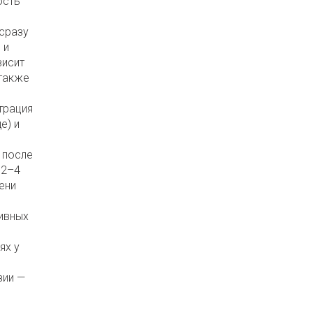
ость
 сразу
 и
висит
 также
трация
е) и
 после
 2–4
ени
тивных
ях у
зии —