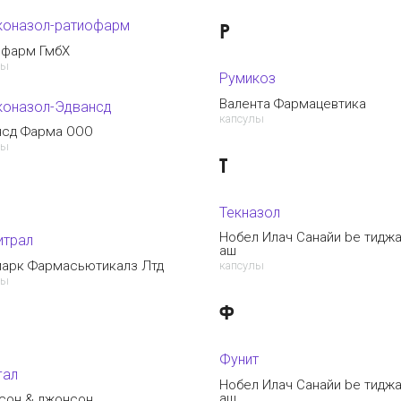
коназол-ратиофарм
Р
офарм ГмбХ
лы
Румикоз
Валента Фармацевтика
коназол-Эдвансд
капсулы
нсд Фарма ООО
лы
Т
Текназол
Нобел Илач Санайи be тидж
итрал
аш
марк Фармасьютикалз Лтд
капсулы
лы
Ф
Фунит
гал
Нобел Илач Санайи be тидж
аш
сон & джонсон