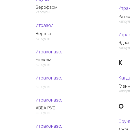
Верофарм
Итра
капсулы
Рати
капсу
Итразол
Вертекс
Итра
капсулы
Эдва
капсу
Итраконазол
Биоком
К
капсулы
Итраконазол
Канд
Глен
капсулы
капсу
Итраконазол
О
АВВА РУС
капсулы
Орун
Итраконазол
Джон