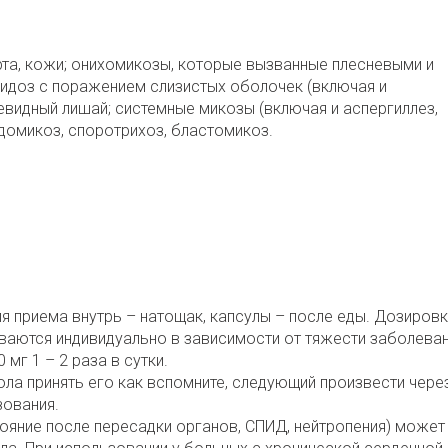
рта, кожи; онихомикозы, которые вызванные плесневыми и
идоз с поражением слизистых оболочек (включая и
евидный лишай; системные микозы (включая и аспергиллез,
домикоз, споротрихоз, бластомикоз.
я приема внутрь – натощак, капсулы – после еды. Дозировк
иваются индивидуально в зависимости от тяжести заболеван
мг 1 – 2 раза в сутки.
ла принять его как вспомните, следующий произвести чере
зования.
ояние после пересадки органов, СПИД, нейтропения) может