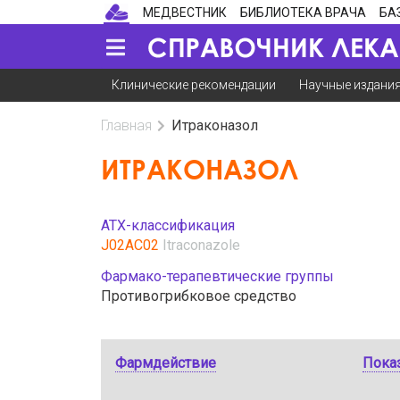
МЕДВЕСТНИК
БИБЛИОТЕКА ВРАЧА
БА
Клинические рекомендации
Научные издани
Главная
Итраконазол
ИТРАКОНАЗОЛ
АТХ-классификация
J02AC02
Itraconazole
Фармако-терапевтические группы
Противогрибковое средство
Фармдействие
Пока