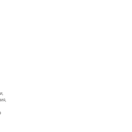
и,
ия,
з