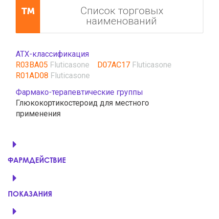
Список торговых
наименований
АТХ-классификация
R03BA05
Fluticasone
D07AC17
Fluticasone
R01AD08
Fluticasone
Фармако-терапевтические группы
Глюкокортикостероид для местного
применения
ФАРМДЕЙСТВИЕ
ПОКАЗАНИЯ