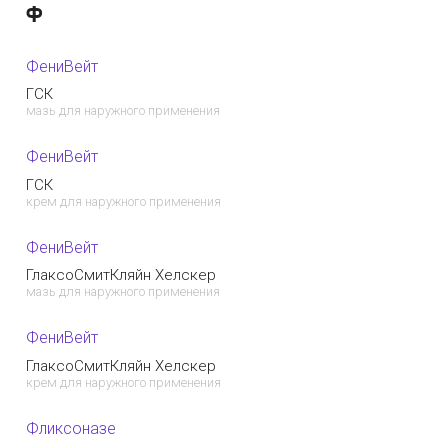
Ф
ФениВейт
ГСК
мазь для наружного применения
ФениВейт
ГСК
крем для наружного применения
ФениВейт
ГлаксоСмитКляйн Хелскер
мазь для наружного применения
ФениВейт
ГлаксоСмитКляйн Хелскер
крем для наружного применения
Фликсоназе