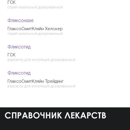
ГСК
спрей назальный дозированный
Фликсоназе
ГлаксоСмитКляйн Хелскер
спрей назальный дозированный
Фликсотид
ГСК
аэрозоль для ингаляций дозированный
Фликсотид
ГлаксоСмитКляйн Трейдинг
аэрозоль для ингаляций дозированный