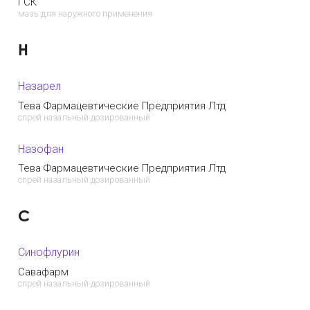
ГСК
мазь для наружного применения
Н
Назарел
Тева Фармацевтические Предприятия Лтд
спрей назальный дозированный
Назофан
Тева Фармацевтические Предприятия Лтд
спрей назальный дозированный
С
Синофлурин
Савафарм
спрей назальный дозированный