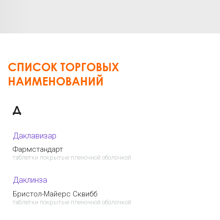
СПИСОК ТОРГОВЫХ
НАИМЕНОВАНИЙ
Д
Даклавизар
Фармстандарт
таблетки покрытые пленочной оболочкой
Даклинза
Бристол-Майерс Сквибб
таблетки покрытые пленочной оболочкой