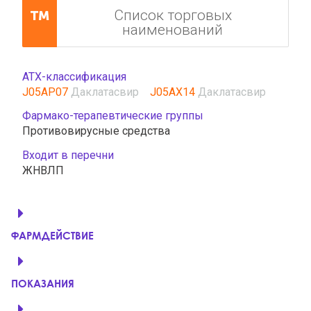
Список торговых
наименований
АТХ-классификация
J05AP07
Даклатасвир
J05AX14
Даклатасвир
Фармако-терапевтические группы
Противовирусные средства
Входит в перечни
ЖНВЛП
ФАРМДЕЙСТВИЕ
ПОКАЗАНИЯ