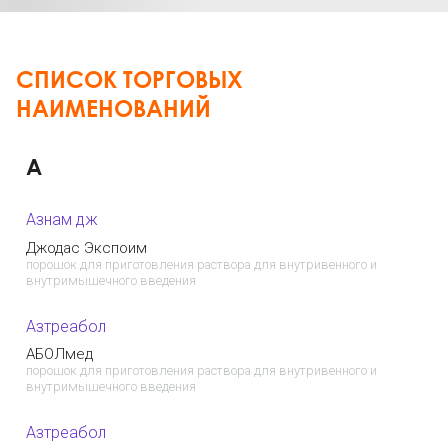
СПИСОК ТОРГОВЫХ
НАИМЕНОВАНИЙ
А
Азнам дж
Джодас Экспоим
порошок для приготовления раствора для внутривенного и
внутримышечного введения
Азтреабол
АБОЛмед
порошок для приготовления раствора для внутривенного и
внутримышечного введения
Азтреабол