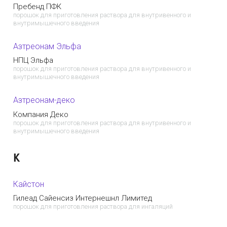
Пребенд ПФК
порошок для приготовления раствора для внутривенного и
внутримышечного введения
Азтреонам Эльфа
НПЦ Эльфа
порошок для приготовления раствора для внутривенного и
внутримышечного введения
Азтреонам-деко
Компания Деко
порошок для приготовления раствора для внутривенного и
внутримышечного введения
К
Кайстон
Гилеад Сайенсиз Интернешнл Лимитед
порошок для приготовления раствора для ингаляций