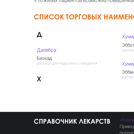
У пожилых пациентов возможна повышенная
СПИСОК ТОРГОВЫХ НАИМЕ
Д
Хуми
Эббо
Далибра
раство
Биокад
Хуми
раствор для подкожного введения
Эббв
Х
раство
«Полити
Приве
препа