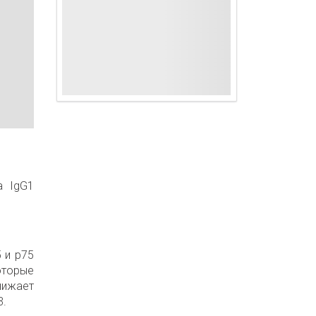
а IgG1
 и р75
оторые
нижает
3.