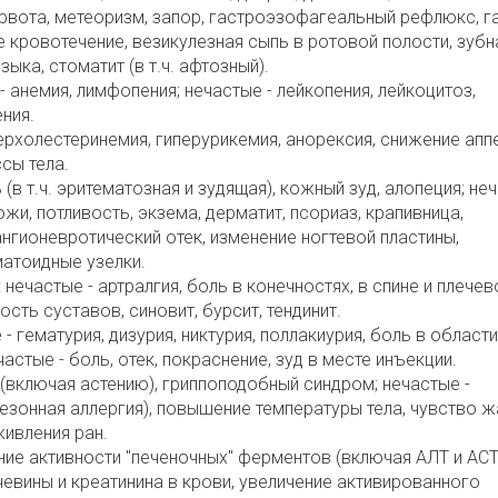
 рвота, метеоризм, запор, гастроэзофагеальный рефлюкс, га
 кровотечение, везикулезная сыпь в ротовой полости, зубн
зыка, стоматит (в т.ч. афтозный).
 анемия, лимфопения; нечастые - лейкопения, лейкоцитоз,
ния.
рхолестеринемия, гиперурикемия, анорексия, снижение аппе
сы тела.
в т.ч. эритематозная и зудящая), кожный зуд, алопеция; не
ожи, потливость, экзема, дерматит, псориаз, крапивница,
ангионевротический отек, изменение ногтевой пластины,
атоидные узелки.
нечастые - артралгия, боль в конечностях, в спине и плече
сть суставов, синовит, бурсит, тендинит.
 гематурия, дизурия, никтурия, поллакиурия, боль в области
астые - боль, отек, покраснение, зуд в месте инъекции.
(включая астению), гриппоподобный синдром; нечастые -
сезонная аллергия), повышение температуры тела, чувство ж
живления ран.
ие активности "печеночных" ферментов (включая АЛТ и АСТ
чевины и креатинина в крови, увеличение активированного