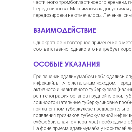
частичного тромбопластинового времени, ги
Передозировка. Максимальная допустимая до
передозировки не отмечалось. Лечение: си
ВЗАИМОДЕЙСТВИЕ
Однократное и повторное применение с мет
соответственно, однако это не требует кор
ОСОБЫЕ УКАЗАНИЯ
При лечении адалимумабом наблюдались случ
инфекций, в т.ч. с летальным исходом. Пер
активного и неактивного туберкулеза (нали
рентгенография органов грудной клетки, т
ложноотрицательные туберкулиновые пробы.
при латентном туберкулезе предварительно 
появления признаков туберкулезной инфекции
субфебрильная температура) необходимо об
На фоне приема адалимумаба у носителей ви