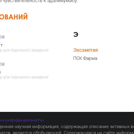
 чувствительность к адалимумабу.
НОВАНИЙ
Э
ра
тт
Эксэмптия
р для подкожного введения
ПСК Фарма
ра
и
р для подкожного введения
ка конфиденциальности»
денная научная информация, содержащая описание активных 
ратов, является обобщающей. Содержащаяся на сайте информ