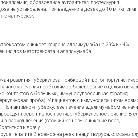
покалиемия, образование аутоантител, протеинурия.
за не установлена. При введении в дозах до 10 мг/кг сим
мптоматическое.
отрексатом снижает клиренс адалимумаба на 29% и 44%
рекции доз метотрексата и адалимумаба.
аи развития туберкулеза, грибковой и др. оппортунистиче
ед началом лечения необходимо обследование с целью выяв
чие контактов с больными, иммуносупрессивная терапия;
уберкулиновая проба). У пациентов с иммунодефицитом воз
 При активном туберкулезе лечение адалимумабом не начи
проводят превентивное противотуберкулезное лечение. В с
 в период лечения (стойкий кашель, снижение веса,
ратиться к врачу.
руса гепатита B возможна реактивация вируса, описаны сл