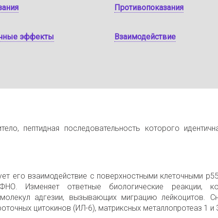
зания
Противопоказания
чные эффекты
Взаимодействие
тело, пептидная последовательность которого идентичн
ует его взаимодействие с поверхностными клеточными р55
 ФНО. Изменяет ответные биологические реакции, к
 молекул адгезии, вызывающих миграцию лейкоцитов. С
оточных цитокинов (ИЛ-6), матриксных металлопротеаз 1 и 