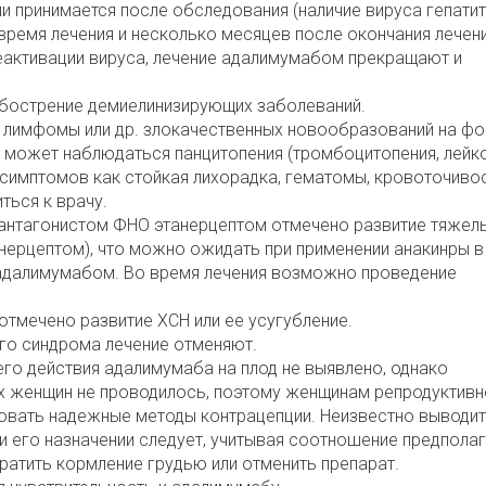
и принимается после обследования (наличие вируса гепатит
время лечения и несколько месяцев после окончания лечен
еактивации вируса, лечение адалимумабом прекращают и
обострение демиелинизирующих заболеваний.
 лимфомы или др. злокачественных новообразований на фо
 может наблюдаться панцитопения (тромбоцитопения, лейко
 симптомов как стойкая лихорадка, гематомы, кровоточивос
ться к врачу.
антагонистом ФНО этанерцептом отмечено развитие тяжел
нерцептом), что можно ожидать при применении анакинры в
 с адалимумабом. Во время лечения возможно проведение
отмечено развитие ХСН или ее усугубление.
го синдрома лечение отменяют.
о действия адалимумаба на плод не выявлено, однако
х женщин не проводилось, поэтому женщинам репродуктивн
зовать надежные методы контрацепции. Неизвестно выводит
и его назначении следует, учитывая соотношение предпола
кратить кормление грудью или отменить препарат.