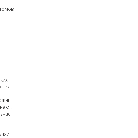
птомов
ских
ления
можны
нают,
лучае
учаи