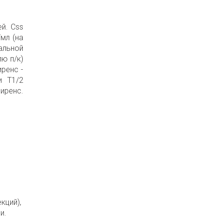
й. Css
/мл (на
альной
лю п/к)
ренс -
и Т1/2
иренс.
кций),
и.