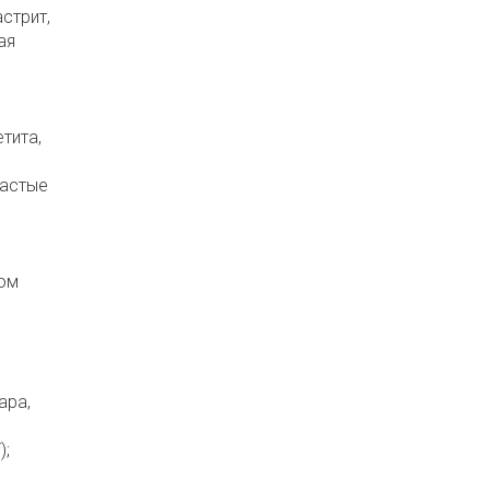
стрит,
ая
тита,
частые
вом
ара,
);