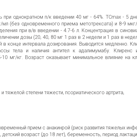
 при однократном п/к введении 40 мг - 64%. ТСmax - 5 дне
кг/мл (без одновременного приема метотрексата) и 8-9 мкг
ления при в/в введении - 4.7-6 л. Концентрация в синови
ичении дозы (20, 40, 80 мг 1 раз в 2 недели и 1 раз в неде
 в конце интервала дозирования. Выводится медленно. Кли
ассы тела и наличия антител к адалимумабу. Клиренс 
-10 мг/кг. Возраст оказывает минимальное влияние на кл
и тяжелой степени тяжести, псориатического артрита,
дновременный прием с анакинрой (риск развития тяжелых инфе
 детский возраст (до 18 лет), беременность, период лактаци