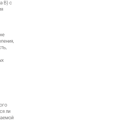
а B) с
ия
не
пения,
ть,
ых
ого
ся ли
гаемой