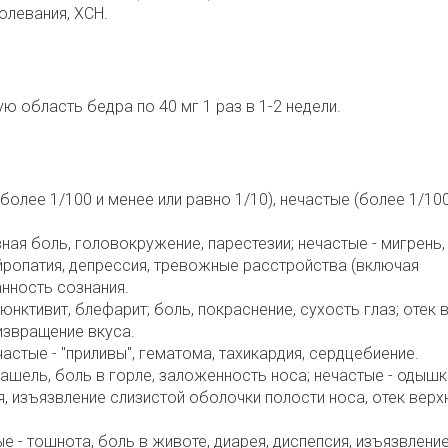
левания, ХСН.
ю область бедра по 40 мг 1 раз в 1-2 недели.
(более 1/100 и менее или равно 1/10), нечастые (более 1/10
ная боль, головокружение, парестезии; нечастые - мигрень,
ейропатия, депрессия, тревожные расстройства (включая
анность сознания.
нктивит, блефарит; боль, покраснение, сухость глаз; отек в
извращение вкуса.
астые - "приливы", гематома, тахикардия, сердцебиение.
ашель, боль в горле, заложенность носа; нечастые - одышк
, изъязвление слизистой оболочки полости носа, отек верх
 - тошнота, боль в животе, диарея, диспепсия, изъязвлени