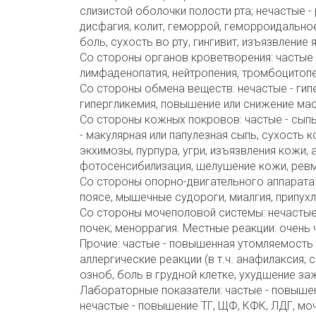
слизистой оболочки полости рта; нечастые -
дисфагия, колит, геморрой, геморроидальное
боль, сухость во рту, гингивит, изъязвление я
Со стороны органов кроветворения: частые -
лимфаденопатия, нейтропения, тромбоцитопе
Со стороны обмена веществ: нечастые - гипе
гипергликемия, повышение или снижение мас
Со стороны кожных покровов: частые - сыпь (
- макулярная или папулезная сыпь, сухость к
экхимозы, пурпура, угри, изъязвления кожи, 
фотосенсибилизация, шелушение кожи, ревм
Со стороны опорно-двигательного аппарата: 
поясе, мышечные судороги, миалгия, припухло
Со стороны мочеполовой системы: нечастые -
почек; меноррагия. Местные реакции: очень ч
Прочие: частые - повышенная утомляемость 
аллергические реакции (в т.ч. анафилаксия, 
озноб, боль в грудной клетке, ухудшение за
Лабораторные показатели: частые - повышен
нечастые - повышение ТГ, ЩФ, КФК, ЛДГ, мо