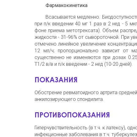
Фармакокинетика
Всасывается медленно. Биодоступность
при п/к введении 40 мг 1 раз в 2 нед - 5 м
фоне приема метотрексата). Объем распреде
жидкости - 31-96% от сывороточной. При увел
отмечено линейное увеличение концентраций
12 мл/ч; пропорционально зависит от м
существенно не изменяются при дозах 0.25
Т1/2 в/в и п/к введении - 2 нед (10-20 дней).
ПОКАЗАНИЯ
Обострение ревматоидного артрита средней 
анкилозирующего спондилита.
ПРОТИВОПОКАЗАНИЯ
Гиперчувствительность (в т.ч. к латексу), о
инфекционные заболевания в т.ч. туберкулез,