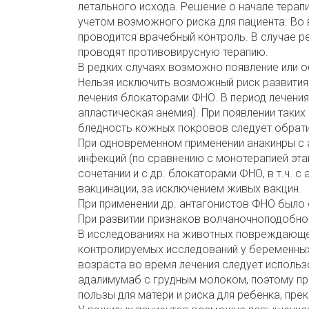
летального исхода. Решение о начале терапи
учетом возможного риска для пациента. Во 
проводится врачебный контроль. В случае р
проводят противовирусную терапию.
В редких случаях возможно появление или 
Нельзя исключить возможный риск развития
лечения блокаторами ФНО. В период лечения
апластическая анемия). При появлении таких
бледность кожных покровов следует обрати
При одновременном применении анакинры с 
инфекций (по сравнению с монотерапией эта
сочетании и с др. блокаторами ФНО, в т.ч.
вакцинации, за исключением живых вакцин.
При применении др. антагонистов ФНО было 
При развитии признаков волчаночноподобно
В исследованиях на животных повреждающег
контролируемых исследований у беременны
возраста во время лечения следует исполь
адалимумаб с грудным молоком, поэтому пр
пользы для матери и риска для ребенка, пре