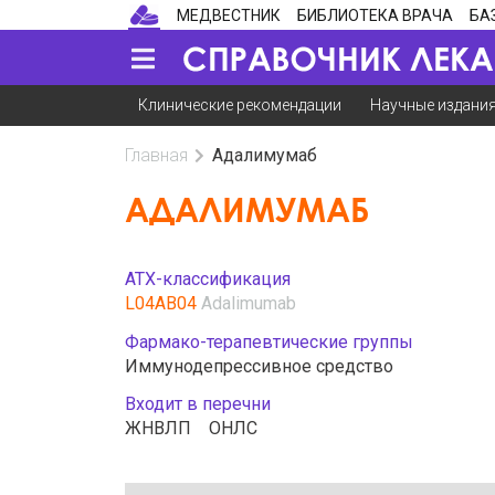
МЕДВЕСТНИК
БИБЛИОТЕКА ВРАЧА
БА
Клинические рекомендации
Научные издани
Главная
Адалимумаб
АДАЛИМУМАБ
АТХ-классификация
L04AB04
Adalimumab
Фармако-терапевтические группы
Иммунодепрессивное средство
Входит в перечни
ЖНВЛП
ОНЛС