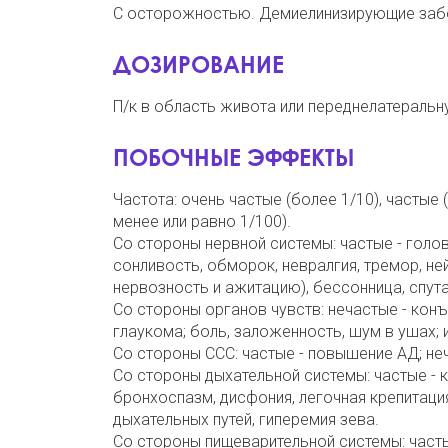
С осторожностью. Демиелинизирующие забо
ДОЗИРОВАНИЕ
П/к в область живота или переднелатеральну
ПОБОЧНЫЕ ЭФФЕКТЫ
Частота: очень частые (более 1/10), частые 
менее или равно 1/100).
Со стороны нервной системы: частые - голов
сонливость, обморок, невралгия, тремор, н
нервозность и ажитацию), бессонница, спут
Со стороны органов чувств: нечастые - конъю
глаукома; боль, заложенность, шум в ушах; 
Со стороны ССС: частые - повышение АД; неч
Со стороны дыхательной системы: частые - к
бронхоспазм, дисфония, легочная крепитация
дыхательных путей, гиперемия зева.
Со стороны пищеварительной системы: частые