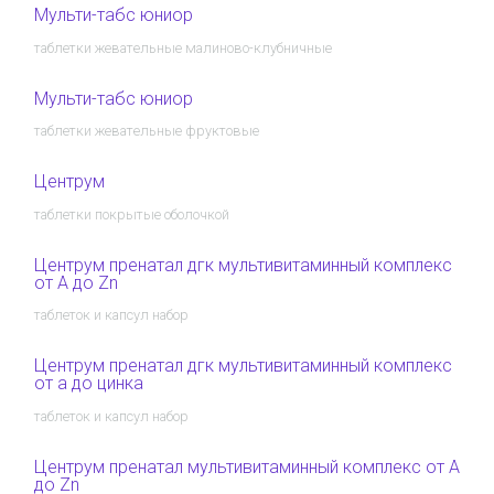
Мульти-табс юниор
таблетки жевательные малиново-клубничные
Мульти-табс юниор
таблетки жевательные фруктовые
Центрум
таблетки покрытые оболочкой
Центрум пренатал дгк мультивитаминный комплекс
от A до Zn
таблеток и капсул набор
Центрум пренатал дгк мультивитаминный комплекс
от а до цинка
таблеток и капсул набор
Центрум пренатал мультивитаминный комплекс от A
до Zn