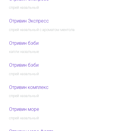
спрей назальный
Отривин Экспресс
спрей назальный с ароматом ментола
Отривин бэби
капли назальные
Отривин бэби
спрей назальный
Отривин комплекс
спрей назальный
Отривин море
спрей назальный