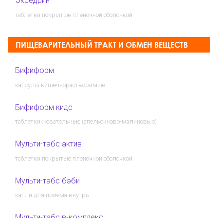
Экседрин
таблетки покрытые пленочной оболочкой
ПИЩЕВАРИТЕЛЬНЫЙ ТРАКТ И ОБМЕН ВЕЩЕСТВ
Бифиформ
капсулы кишечнорастворимые
Бифиформ кидс
таблетки жевательные (апельсиново-малиновые)
Мульти-табс актив
таблетки покрытые пленочной оболочкой
Мульти-табс бэби
капли для приема внутрь
Мульти-табс в-комплекс