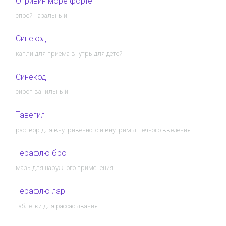
Отривин море форте
спрей назальный
Синекод
капли для приема внутрь для детей
Синекод
сироп ванильный
Тавегил
раствор для внутривенного и внутримышечного введения
Терафлю бро
мазь для наружного применения
Терафлю лар
таблетки для рассасывания