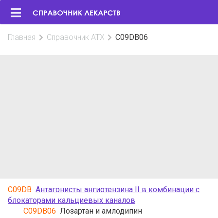
Главная
Справочник АТХ
C09DB06
C09DB
Антагонисты ангиотензина II в комбинации с
блокаторами кальциевых каналов
C09DB06
Лозартан и амлодипин