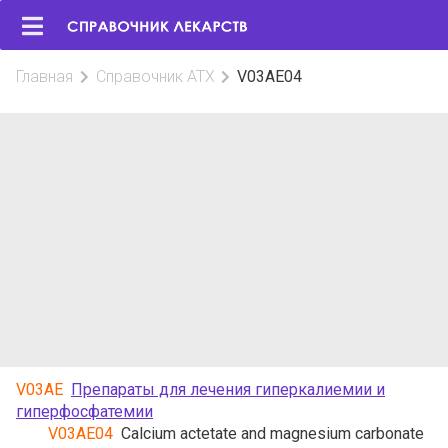
Главная
Справочник АТХ
V03AE04
V03AE
Препараты для лечения гиперкалиемии и
гиперфосфатемии
V03AE04
Calcium actetate and magnesium carbonate