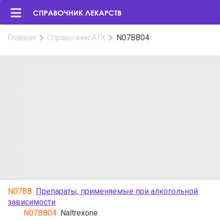
Главная
Справочник АТХ
N07BB04
N07BB
Препараты, применяемые при алкогольной
зависимости
N07BB04
Naltrexone