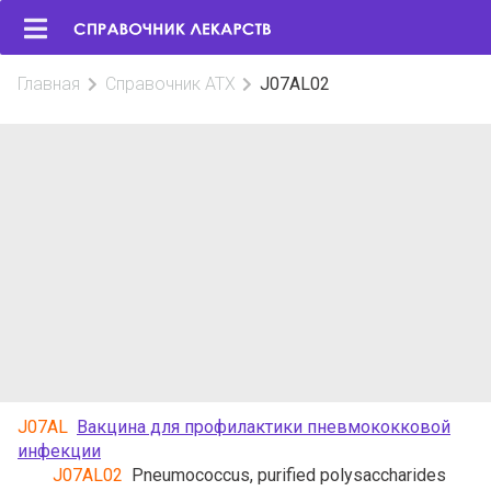
Главная
Справочник АТХ
J07AL02
J07AL
Вакцина для профилактики пневмококковой
инфекции
J07AL02
Pneumococcus, purified polysaccharides