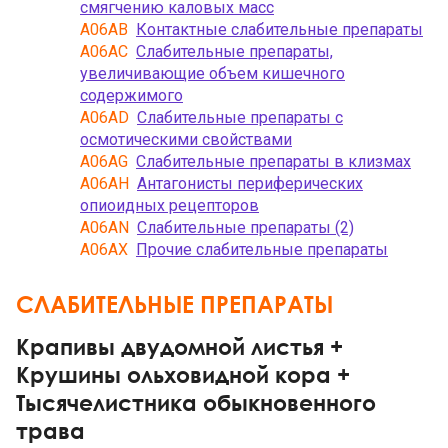
смягчению каловых масс
A06AB
Контактные слабительные препараты
A06AC
Слабительные препараты,
увеличивающие объем кишечного
содержимого
A06AD
Слабительные препараты с
осмотическими свойствами
A06AG
Слабительные препараты в клизмах
A06AH
Антагонисты периферических
опиоидных рецепторов
A06AN
Слабительные препараты (2)
A06AX
Прочие слабительные препараты
СЛАБИТЕЛЬНЫЕ ПРЕПАРАТЫ
Крапивы двудомной листья +
Крушины ольховидной кора +
Тысячелистника обыкновенного
трава