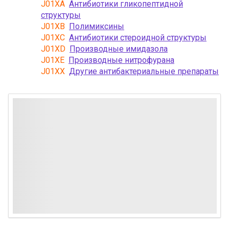
J01XA
Антибиотики гликопептидной
структуры
J01XB
Полимиксины
J01XC
Антибиотики стероидной структуры
J01XD
Производные имидазола
J01XE
Производные нитрофурана
J01XX
Другие антибактериальные препараты