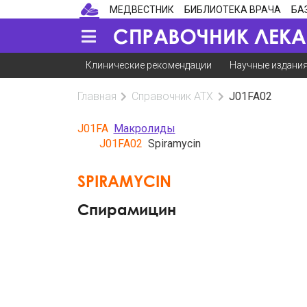
МЕДВЕСТНИК
БИБЛИОТЕКА ВРАЧА
БА
Клинические рекомендации
Научные издани
Главная
Справочник АТХ
J01FA02
J01FA
Макролиды
J01FA02
Spiramycin
SPIRAMYCIN
Спирамицин